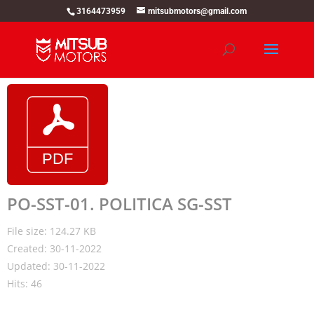
3164473959
mitsubmotors@gmail.com
PO-SST-01. POLITICA SG-SST
File size: 124.27 KB
Created: 30-11-2022
Updated: 30-11-2022
Hits: 46