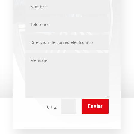
Enviar
=
6 + 2