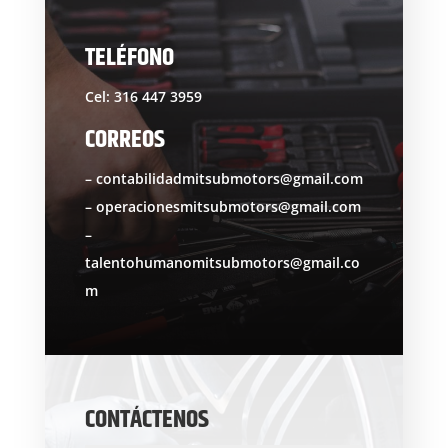
TELÉFONO
Cel: 316 447 3959
CORREOS
– contabilidadmitsubmotors@gmail.com
– operacionesmitsubmotors@gmail.com
–
talentohumanomitsubmotors@gmail.co
m
CONTÁCTENOS