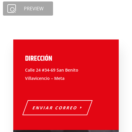
PREVIEW
DIRECCIÓN
Calle 24 #34-69 San Benito
Villavicencio – Meta
ENVIAR CORREO